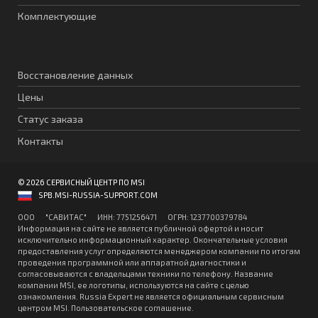
Комплектующие
Восстановление данных
Цены
Статус заказа
Контакты
© 2026 СЕРВИСНЫЙ ЦЕНТР ПО MSI
SPB.MSI-RUSSIA-SUPPORT.COM
ООО "CАВИТAC" ИНН: 7751256471 ОГPН: 1237700379784
Информация на сайте не является публичной офертой и носит
исключительно информационный характер. Окончательные условия
предоставления услуг определяются менеджером компании по итогам
проведения программной или аппаратной диагностики и
согласовываются с владельцами техники по телефону. Название
компании MSI, ее логотипы, используются на сайте с целью
ознакомления. Russia Expert не является официальным сервисным
центром MSI.
Пользовательское соглашение
.