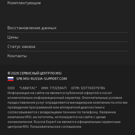
Комплектующие
Восстановление данных
Цены
Статус заказа
Контакты
© 2026 СЕРВИСНЫЙ ЦЕНТР ПО MSI
SPB.MSI-RUSSIA-SUPPORT.COM
ООО "CАВИТAC" ИНН: 7751256471 ОГPН: 1237700379784
Информация на сайте не является публичной офертой и носит
исключительно информационный характер. Окончательные условия
предоставления услуг определяются менеджером компании по итогам
проведения программной или аппаратной диагностики и
согласовываются с владельцами техники по телефону. Название
компании MSI, ее логотипы, используются на сайте с целью
ознакомления. Russia Expert не является официальным сервисным
центром MSI.
Пользовательское соглашение
.