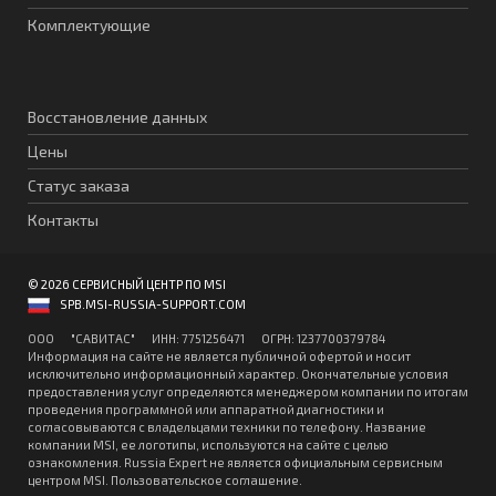
Комплектующие
Восстановление данных
Цены
Статус заказа
Контакты
© 2026 СЕРВИСНЫЙ ЦЕНТР ПО MSI
SPB.MSI-RUSSIA-SUPPORT.COM
ООО "CАВИТAC" ИНН: 7751256471 ОГPН: 1237700379784
Информация на сайте не является публичной офертой и носит
исключительно информационный характер. Окончательные условия
предоставления услуг определяются менеджером компании по итогам
проведения программной или аппаратной диагностики и
согласовываются с владельцами техники по телефону. Название
компании MSI, ее логотипы, используются на сайте с целью
ознакомления. Russia Expert не является официальным сервисным
центром MSI.
Пользовательское соглашение
.