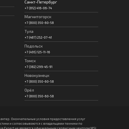
Санкт-Петербург
+7 (812) 416-06-74
Магнитогорск
+7 (800) 350-60-58
Тула
+7 (487) 252-07-41
Подольск
+7 (495) 125-11-16
Томск
+7 (382) 299-45-91
Новокузнецк
+7 (800) 350-60-58
Орёл
+7 (800) 350-60-58
актер. Окончательные условия предоставления услуг
ики и согласовываются с владельцами техники по
sia Expert не является официальным сервисным центром MSI.