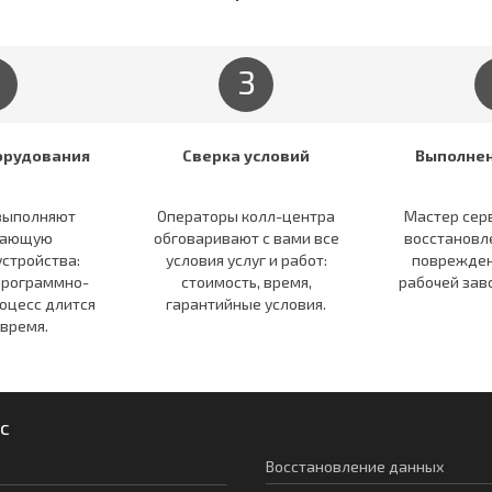
3
орудования
Сверка условий
Выполне
выполняют
Операторы колл-центра
Мастер сер
вающую
обговаривают c вами все
восстановл
устройства:
условия услуг и работ:
поврежден
программно-
стоимость, время,
рабочей зав
оцесс длится
гарантийные условия.
 время.
с
Восстановление данных