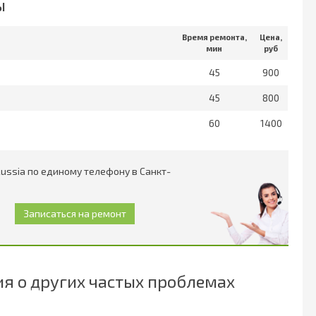
ы
Время ремонта,
Цена,
мин
руб
45
900
45
800
60
1400
Russia по единому телефону в Санкт-
 о других частых проблемах