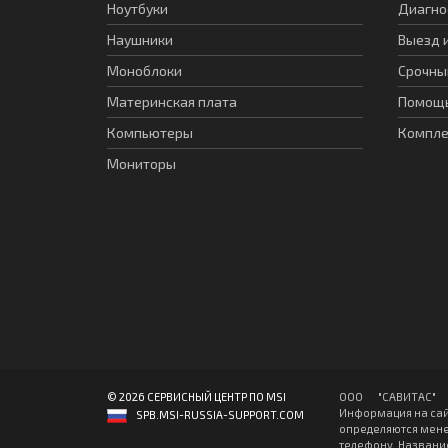
Ноутбуки
Диагно
Наушники
Выезд 
Моноблоки
Срочны
Материнская плата
Помощь
Компьютеры
Компл
Мониторы
© 2026 СЕРВИСНЫЙ ЦЕНТР ПО MSI
ООО "CАВИТAC" ИН
Информация на сай
SPB.MSI-RUSSIA-SUPPORT.COM
определяются мене
телефону. Название