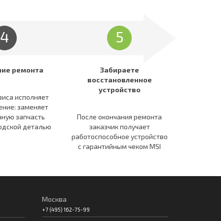
4
5
ние ремонта
Забираете
восстановленное
устройство
виса исполняет
ение: заменяет
ную запчасть
После окончания ремонта
одской деталью
заказчик получает
работоспособное устройство
c гарантийным чеком MSI
Москва
+7 (495) 162-75-99