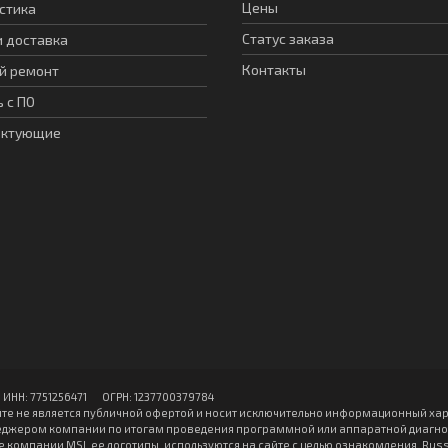
Цены
стика
Статус заказа
и доставка
Контакты
й ремонт
 с ПО
ектующие
Н: 7751256471 ОГPН: 1237700379784
те не является публичной офертой и носит исключительно информационный хар
джером компании по итогам проведения программной или аппаратной диагност
 компании MSI, ее логотипы, используются на сайте с целью ознакомления. Rus